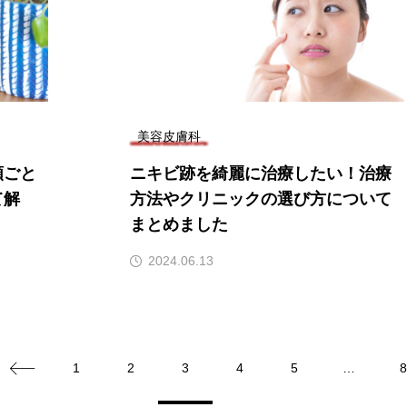
美容皮膚科
類ごと
ニキビ跡を綺麗に治療したい！治療
て解
方法やクリニックの選び方について
まとめました
2024.06.13
1
2
3
4
5
…
8