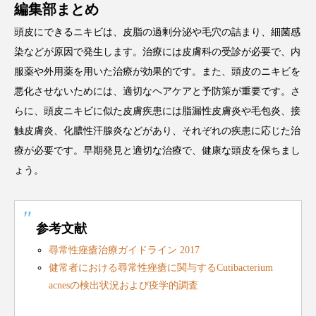
編集部まとめ
頭皮にできるニキビは、皮脂の過剰分泌や毛穴の詰まり、細菌感
染などが原因で発生します。治療には皮膚科の受診が必要で、内
服薬や外用薬を用いた治療が効果的です。また、頭皮のニキビを
悪化させないためには、適切なヘアケアと予防策が重要です。さ
らに、頭皮ニキビに似た皮膚疾患には脂漏性皮膚炎や毛包炎、接
触皮膚炎、化膿性汗腺炎などがあり、それぞれの疾患に応じた治
療が必要です。早期発見と適切な治療で、健康な頭皮を保ちまし
ょう。
参考文献
尋常性痤瘡治療ガイドライン 2017
健常者における尋常性痤瘡に関与するCutibacterium
acnesの検出状況および疫学的調査