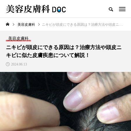
美容皮膚科
ニキビが頭皮にできる原因は？治療方法や頭皮ニキビに似た皮膚疾患について解説！
TOP
シミ
美容皮膚科
新着記事
ニキビが頭皮にできる原因は？治療方法や頭皮ニ
キビに似た皮膚疾患について解説！
2024.06.13
注目のトピック
コラム