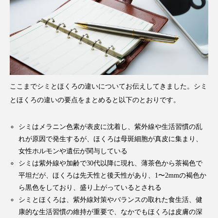
ここまでシミとほくろの違いについてお伝えしてきました。シミ
とほくろの違いの要点をまとめると以下のとおりです。
シミはメラニン色素が表皮に沈着し、紫外線や生活習慣の乱
れが原因で発生するが、ほくろは母斑細胞が真皮に集まり、
女性ホルモンや遺伝が関与している
シミは紫外線や加齢で30代以降に現れ、薄茶色から茶褐色で
平坦だが、ほくろは先天性と後天性があり、1〜2mmの褐色か
ら黒色をしており、盛り上がっているとされる
シミとほくろは、紫外線対策やバランスの取れた食生活、健
康的な生活習慣の維持が重要で、なかでもほくろは皮膚の深