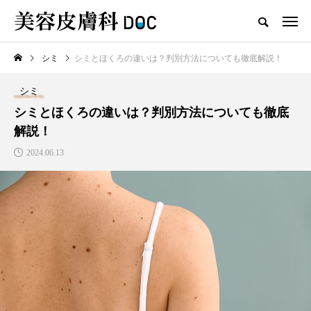
シミ
シミとほくろの違いは？判別方法についても徹底解説！
TOP
シミ
シミ
新着記事
シミとほくろの違いは？判別方法についても徹底
解説！
2024.06.13
注目のトピック
コラム