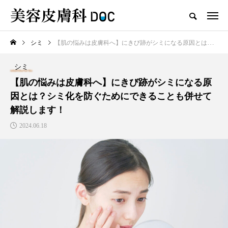
シミ
【肌の悩みは皮膚科へ】にきび跡がシミになる原因とは？シミ化を防ぐためにできることも併せて解説します！
TOP
シミ
シミ
新着記事
【肌の悩みは皮膚科へ】にきび跡がシミになる原
因とは？シミ化を防ぐためにできることも併せて
解説します！
2024.06.18
注目のトピック
コラム