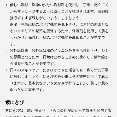
優しい洗顔：刺激の少ない洗顔料を使用し、丁寧に泡立てて
からマッサージするように洗うことが推奨されます。洗顔後
は必ずすすぎ残しがないようにしましょう。
保湿：乾燥は肌のバリア機能を低下させ、にきびの原因とな
るバクテリアの繁殖を促進するため、保湿剤を使用して肌を
しっかりと保湿し、肌のバリア機能を高めることが重要で
す。
紫外線対策：紫外線は肌のメラニン色素を活性化させ、シミ
の原因となるため、日焼け止めをこまめに塗布し、紫外線か
ら肌を守ることが必要です。
日々のスキンケア：にきびができた場合でも、焦らずに丁寧
に対処しましょう。にきびの色や形はその状態に応じて異な
りますが、基本的なケアを欠かさず行うことが、美しい肌を
保つために重要です。
紫にきび
紫にきびは、膿が溜まり、さらに炎症が広がって血液も関与する