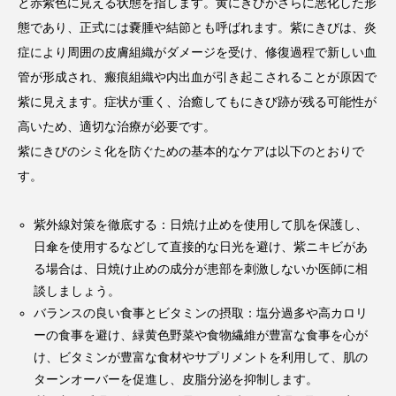
と赤紫色に見える状態を指します。黄にきびがさらに悪化した形
態であり、正式には嚢腫や結節とも呼ばれます。紫にきびは、炎
症により周囲の皮膚組織がダメージを受け、修復過程で新しい血
管が形成され、瘢痕組織や内出血が引き起こされることが原因で
紫に見えます。症状が重く、治癒してもにきび跡が残る可能性が
高いため、適切な治療が必要です。
紫にきびのシミ化を防ぐための基本的なケアは以下のとおりで
す。
紫外線対策を徹底する：日焼け止めを使用して肌を保護し、
日傘を使用するなどして直接的な日光を避け、紫ニキビがあ
る場合は、日焼け止めの成分が患部を刺激しないか医師に相
談しましょう。
バランスの良い食事とビタミンの摂取：塩分過多や高カロリ
ーの食事を避け、緑黄色野菜や食物繊維が豊富な食事を心が
け、ビタミンが豊富な食材やサプリメントを利用して、肌の
ターンオーバーを促進し、皮脂分泌を抑制します。