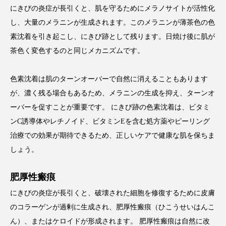
にきびの炎症が長引くと、肌を守るためにメラノサイトが活性化
し、大量のメラニンが生成されます。このメラニンが薄茶色の色
素沈着を引き起こし、にきび跡として残ります。日焼け後に肌が
茶色く変色するのと同じメカニズムです。
色素沈着は肌のターンオーバーで自然に消えることもあります
が、濃く残る場合もあるため、メラニンの生成を抑え、ターンオ
ーバーを促すことが重要です。 にきび跡の色素沈着は、ビタミ
ンC誘導体やレチノイド、ビタミンEを含む処方薬やピーリング
治療での効果が期待できるため、正しいケアで健康な肌を保ちま
しょう。
肥厚性瘢痕
にきびの炎症が長引くと、破壊された細胞を修復するために皮膚
のコラーゲンが過剰に生成され、肥厚性瘢痕（ひこうせいはんこ
ん）、またはケロイドが形成されます。 肥厚性瘢痕は自然に改