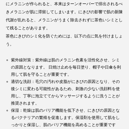
にメラニンが作られると、本来はターンオーバーで排出されるべ
きメラニンが肌に滞留してしまいます。にきびの影響で肌の新陳
代謝が乱れると、メラニンがうまく除去されずに茶色いシミとし
て残ることがあります。
茶色にきびのシミ化を防ぐためには、以下の点に気を付けましょ
う。
紫外線対策：紫外線は肌のメラニン色素を活性化させ、シミ
の原因となります。 日焼け止めを毎日塗り、帽子や日傘を利
用して肌を守ることが重要です。
適切な洗顔：毛穴の汚れや皮脂がにきびの原因となり、その
後シミに変わる可能性があるため、刺激の少ない洗顔料を使
用し、丁寧に泡立ててからマッサージするように洗うことが
推奨されます。
保湿：乾燥は肌のバリア機能を低下させ、にきびの原因とな
るバクテリアの繁殖を促進します。保湿剤を使用して肌をし
っかりと保湿し、肌のバリア機能を高めることが重要です