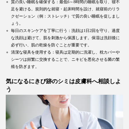
質の良い睡眠を確保する：最低6～8時間の睡眠を取り、寝不
足を避ける。規則的な就寝・起床時間を設け、就寝前のリラ
クゼーション（例：ストレッチ）で質の良い睡眠を促しまし
ょう。
毎日のスキンケアを丁寧に行う：洗顔は1日2回を守り、過度
な洗顔は避けて、肌を刺激から保護します。保湿は洗顔後に
必ず行い、肌の乾燥を防ぐことが重要です。
清潔な寝具を使用する：寝具は定期的に洗濯し、枕カバーや
シーツは頻繁に交換することで、ニキビを悪化させる菌の繁
殖を防ぎます。
気になるにきび跡のシミは皮膚科へ相談しよ
う