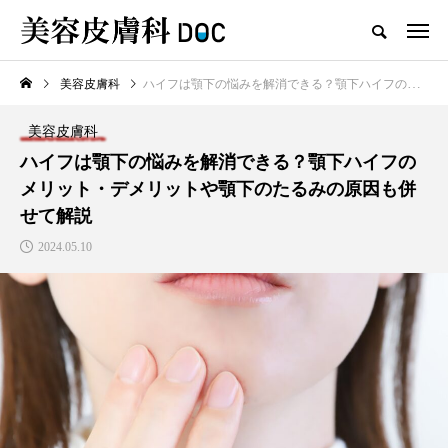
美容皮膚科
ハイフは顎下の悩みを解消できる？顎下ハイフのメリット・デメリットや顎下のたるみの原因も併せて解説
TOP
シミ
美容皮膚科
新着記事
ハイフは顎下の悩みを解消できる？顎下ハイフの
メリット・デメリットや顎下のたるみの原因も併
せて解説
2024.05.10
注目のトピック
コラム