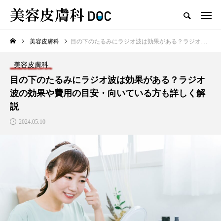
美容皮膚科
目の下のたるみにラジオ波は効果がある？ラジオ波の効果や費用の目安・向いている方も詳しく解説
TOP
シミ
美容皮膚科
新着記事
目の下のたるみにラジオ波は効果がある？ラジオ
波の効果や費用の目安・向いている方も詳しく解
説
2024.05.10
注目のトピック
コラム